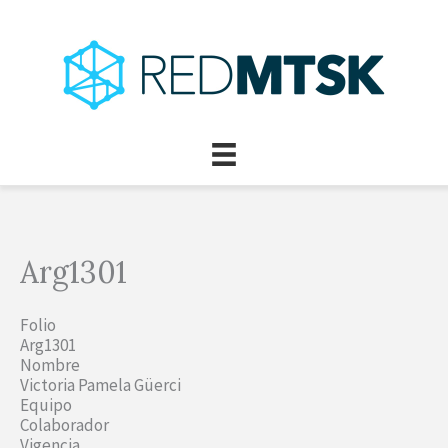
Ir
al
contenido
Arg1301
Folio
Arg1301
Nombre
Victoria Pamela Güerci
Equipo
Colaborador
Vigencia