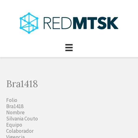
Ir
al
contenido
Bra1418
Folio
Bra1418
Nombre
Silvania Couto
Equipo
Colaborador
Vigencia