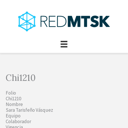
Ir
al
contenido
Chi1210
Folio
Chi1210
Nombre
Sara Tarisfeño Vásquez
Equipo
Colaborador
Vigencia