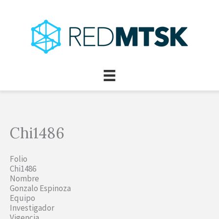
Ir
al
contenido
Chi1486
Folio
Chi1486
Nombre
Gonzalo Espinoza
Equipo
Investigador
Vigencia