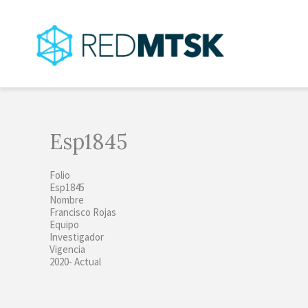
Ir
al
contenido
Esp1845
Folio
Esp1845
Nombre
Francisco Rojas
Equipo
Investigador
Vigencia
2020- Actual