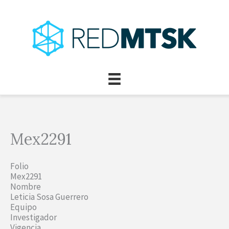
Ir
al
contenido
Mex2291
Folio
Mex2291
Nombre
Leticia Sosa Guerrero
Equipo
Investigador
Vigencia