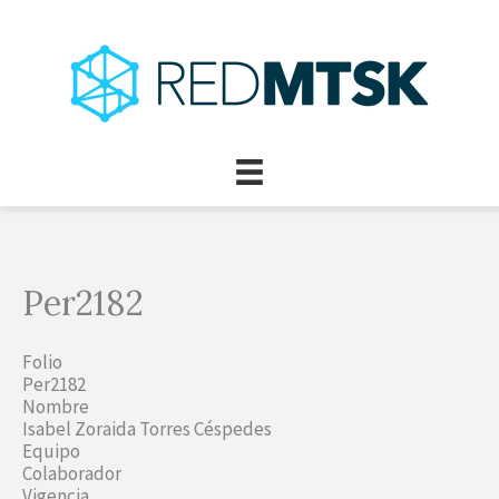
Ir
al
contenido
Per2182
Folio
Per2182
Nombre
Isabel Zoraida Torres Céspedes
Equipo
Colaborador
Vigencia