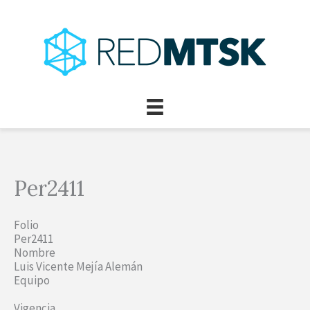
Ir
al
contenido
Per2411
Folio
Per2411
Nombre
Luis Vicente Mejía Alemán
Equipo
Vigencia